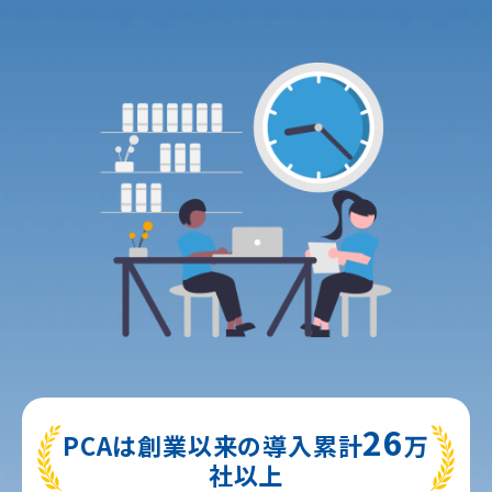
26
PCAは創業以来の導入累計
万
社以上