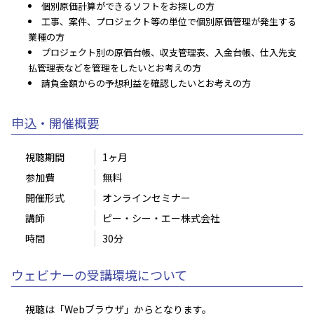
個別原価計算ができるソフトをお探しの方
工事、案件、プロジェクト等の単位で個別原価管理が発生する
業種の方
プロジェクト別の原価台帳、収支管理表、入金台帳、仕入先支
払管理表などを管理をしたいとお考えの方
請負金額からの予想利益を確認したいとお考えの
方
申込・開催概要
視聴期間
1ヶ月
参加費
無料
開催形式
オンラインセミナー
講師
ピー・シー・エー株式会社
時間
30分
ウェビナーの受講環境について
視聴は「Webブラウザ」からとなります。