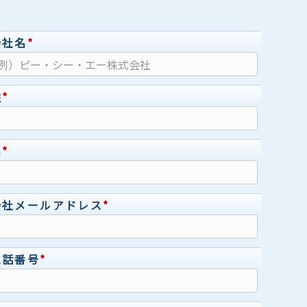
会社名
*
姓
*
名
*
会社メールアドレス
*
電話番号
*